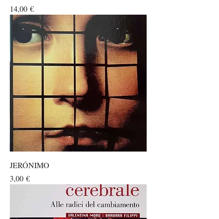
Prezzo
14,00 €
JERÓNIMO
Prezzo
3,00 €