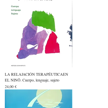
LA RELAJACIÓN TERAPÉUTICAEN
EL NINÕ. Cuerpo, lenguaje, sujeto
Prezzo
24,00 €