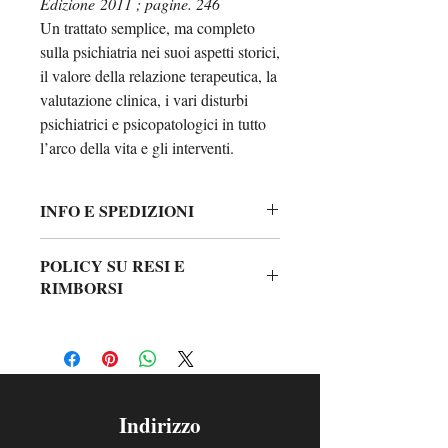
Edizione 2011 ; pagine. 246
Un trattato semplice, ma completo
sulla psichiatria nei suoi aspetti storici,
il valore della relazione terapeutica, la
valutazione clinica, i vari disturbi
psichiatrici e psicopatologici in tutto
l’arco della vita e gli interventi.
INFO E SPEDIZIONI
POLICY SU RESI E
Le opzioni di spedizione disponibili
RIMBORSI
vengono mostrate durante il processo di
checkout. Le opzioni di spedizione
variano in base al tipo di prodotto, alla
Se un articolo che hai ordinato non
disponibilità, al peso, alle dimensioni
soddisfa le tue aspettative perché fallato,
dell'articolo e all'indirizzo di consegna. I
puoi restituirlo per ottenere un rimborso
corrieri effettuano consegne al piano
entro e non oltre 5 giorni dalla ricezione
stradale.
Indirizzo
del prodotto, che deve essere intatto e
I tempi di consegna indicati si riferiscono