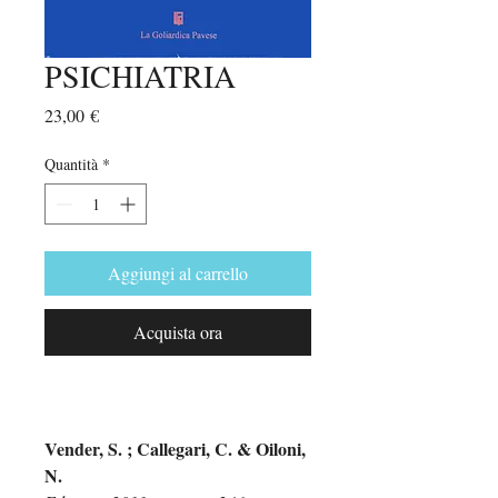
PSICHIATRIA
Prezzo
23,00 €
Quantità
*
Aggiungi al carrello
Acquista ora
Vender, S. ; Callegari, C. & Oiloni,
N.