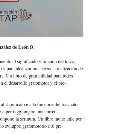
da diversi corrieri. Tutt
avvenga in virtù della 
corriere che gestirà il 
decidi di esercitare il d
che si impegna a selezio
entro 14 o 30 giorni di 
I tempi di consegna ind
funzione del metodo di 
invitiamo a controllare 
l'acquisto
di ordine.
Per maggiori informazion
articoli, verifica dirett
zález de León D.
ciserpp@ciserpp.com.
iento al significado y función del trazo,
co y para alcanzar una correcta realización de
ra. Un libro de gran utilidad para todos
n el desarrollo grafomotor y el pre-
 significato e alla funzione del tracciato,
o e per raggiungere una corretta
ongono la scrittura. Un libro molto utile per
 allo sviluppo grafomotorio e al pre-