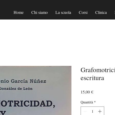
Home
Chi siamo
La scuola
Corsi
Clinica
Grafomotric
escritura
Prezzo
15,00 €
Quantità
*