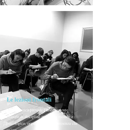
Le lezioni frontali
L'area teorica prevede l'insegnamento
frontale di discipline in ambito medico e
psicologico, organizzate sia in presenza che
online