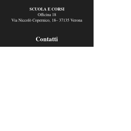
SCUOLA E CORSI
Officina 18
Via Niccolò Copernico, 18– 37135 Verona
Contatti
Email:
ciserpp@ciserpp.com
Tel: +39 045 8307801
Whatsapp
+39 329 6973100
CORPORATE
INFORMATIVA SUI COOKIE
GOVERNANCE
INFORMATIVA SULLA PRIVACY
Seguici
Facebook
Instagram